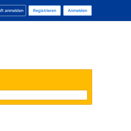
 Buchung erhalten
nft anmelden
Registrieren
Anmelden
uelle Währung ist US-Dollar
Ihre aktuelle Sprache ist Deutsch