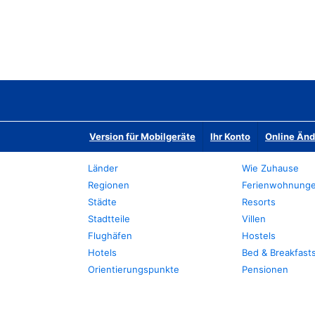
Version für Mobilgeräte
Ihr Konto
Online Än
Länder
Wie Zuhause
Regionen
Ferienwohnung
Städte
Resorts
Stadtteile
Villen
Flughäfen
Hostels
Hotels
Bed & Breakfast
Orientierungspunkte
Pensionen