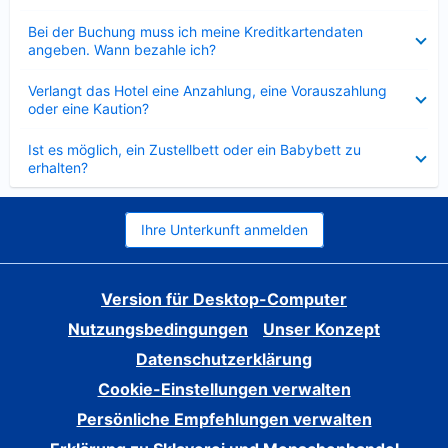
Verkleinert
Bei der Buchung muss ich meine Kreditkartendaten
angeben. Wann bezahle ich?
Verkleinert
Verlangt das Hotel eine Anzahlung, eine Vorauszahlung
oder eine Kaution?
Verkleinert
Ist es möglich, ein Zustellbett oder ein Babybett zu
erhalten?
Ihre Unterkunft anmelden
Version für Desktop-Computer
Nutzungsbedingungen
Unser Konzept
Datenschutzerklärung
Cookie-Einstellungen verwalten
Persönliche Empfehlungen verwalten