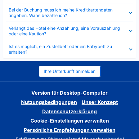
Verkleinert
Bei der Buchung muss ich meine Kreditkartendaten
angeben. Wann bezahle ich?
Verkleinert
Verlangt das Hotel eine Anzahlung, eine Vorauszahlung
oder eine Kaution?
Verkleinert
Ist es möglich, ein Zustellbett oder ein Babybett zu
erhalten?
Ihre Unterkunft anmelden
Version für Desktop-Computer
Nutzungsbedingungen
Unser Konzept
Datenschutzerklärung
Cookie-Einstellungen verwalten
Persönliche Empfehlungen verwalten