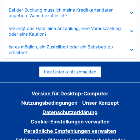
Verkleinert
Bei der Buchung muss ich meine Kreditkartendaten
angeben. Wann bezahle ich?
Verkleinert
Verlangt das Hotel eine Anzahlung, eine Vorauszahlung
oder eine Kaution?
Verkleinert
Ist es möglich, ein Zustellbett oder ein Babybett zu
erhalten?
Ihre Unterkunft anmelden
Version für Desktop-Computer
Nutzungsbedingungen
Unser Konzept
Datenschutzerklärung
Cookie-Einstellungen verwalten
Persönliche Empfehlungen verwalten