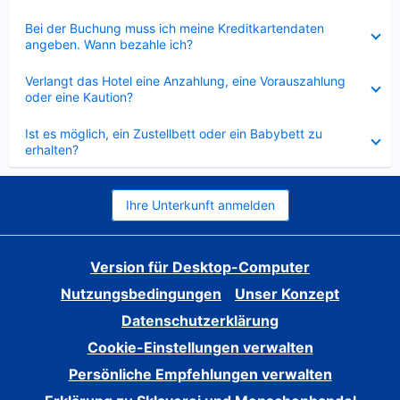
Verkleinert
Bei der Buchung muss ich meine Kreditkartendaten
angeben. Wann bezahle ich?
Verkleinert
Verlangt das Hotel eine Anzahlung, eine Vorauszahlung
oder eine Kaution?
Verkleinert
Ist es möglich, ein Zustellbett oder ein Babybett zu
erhalten?
Ihre Unterkunft anmelden
Version für Desktop-Computer
Nutzungsbedingungen
Unser Konzept
Datenschutzerklärung
Cookie-Einstellungen verwalten
Persönliche Empfehlungen verwalten