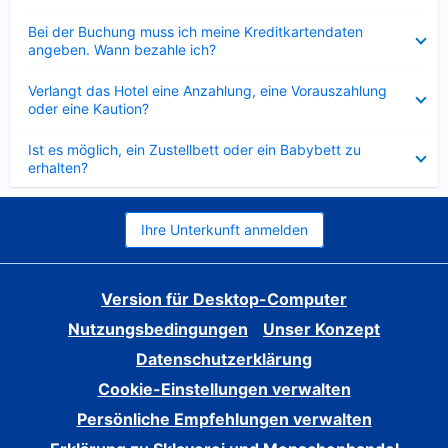
Verkleinert
Bei der Buchung muss ich meine Kreditkartendaten
angeben. Wann bezahle ich?
Verkleinert
Verlangt das Hotel eine Anzahlung, eine Vorauszahlung
oder eine Kaution?
Verkleinert
Ist es möglich, ein Zustellbett oder ein Babybett zu
erhalten?
Ihre Unterkunft anmelden
Version für Desktop-Computer
Nutzungsbedingungen
Unser Konzept
Datenschutzerklärung
Cookie-Einstellungen verwalten
Persönliche Empfehlungen verwalten