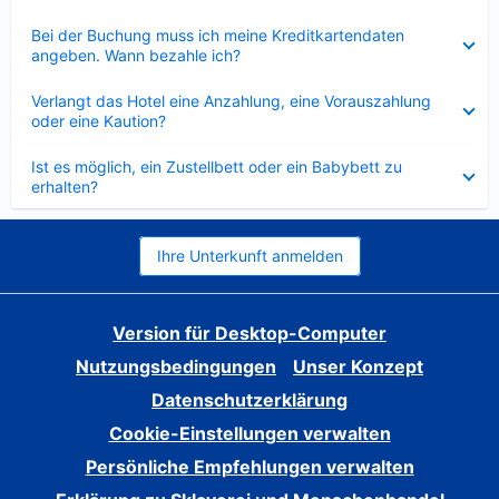
Verkleinert
Bei der Buchung muss ich meine Kreditkartendaten
angeben. Wann bezahle ich?
Verkleinert
Verlangt das Hotel eine Anzahlung, eine Vorauszahlung
oder eine Kaution?
Verkleinert
Ist es möglich, ein Zustellbett oder ein Babybett zu
erhalten?
Ihre Unterkunft anmelden
Version für Desktop-Computer
Nutzungsbedingungen
Unser Konzept
Datenschutzerklärung
Cookie-Einstellungen verwalten
Persönliche Empfehlungen verwalten