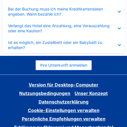
Verkleinert
Bei der Buchung muss ich meine Kreditkartendaten
angeben. Wann bezahle ich?
Verkleinert
Verlangt das Hotel eine Anzahlung, eine Vorauszahlung
oder eine Kaution?
Verkleinert
Ist es möglich, ein Zustellbett oder ein Babybett zu
erhalten?
Ihre Unterkunft anmelden
Version für Desktop-Computer
Nutzungsbedingungen
Unser Konzept
Datenschutzerklärung
Cookie-Einstellungen verwalten
Persönliche Empfehlungen verwalten