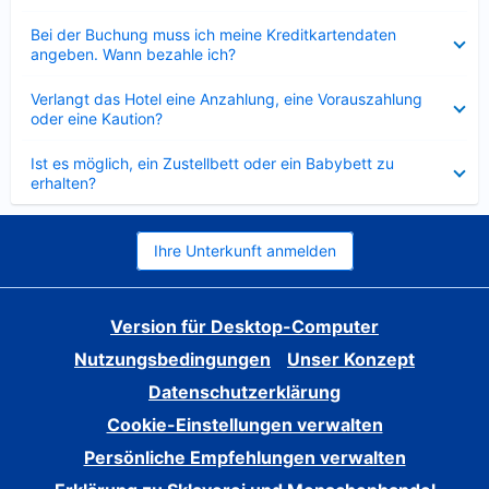
Verkleinert
Bei der Buchung muss ich meine Kreditkartendaten
angeben. Wann bezahle ich?
Verkleinert
Verlangt das Hotel eine Anzahlung, eine Vorauszahlung
oder eine Kaution?
Verkleinert
Ist es möglich, ein Zustellbett oder ein Babybett zu
erhalten?
Ihre Unterkunft anmelden
Version für Desktop-Computer
Nutzungsbedingungen
Unser Konzept
Datenschutzerklärung
Cookie-Einstellungen verwalten
Persönliche Empfehlungen verwalten