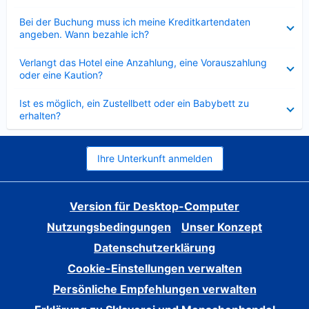
Verkleinert
Bei der Buchung muss ich meine Kreditkartendaten
angeben. Wann bezahle ich?
Verkleinert
Verlangt das Hotel eine Anzahlung, eine Vorauszahlung
oder eine Kaution?
Verkleinert
Ist es möglich, ein Zustellbett oder ein Babybett zu
erhalten?
Ihre Unterkunft anmelden
Version für Desktop-Computer
Nutzungsbedingungen
Unser Konzept
Datenschutzerklärung
Cookie-Einstellungen verwalten
Persönliche Empfehlungen verwalten