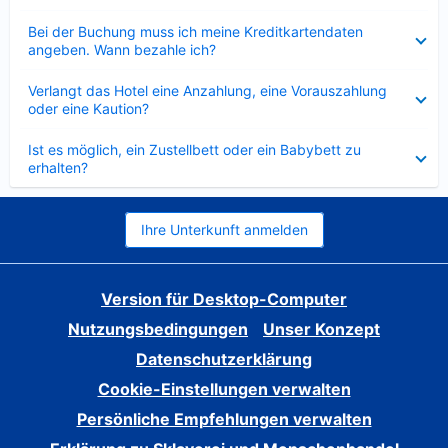
Verkleinert
Bei der Buchung muss ich meine Kreditkartendaten
angeben. Wann bezahle ich?
Verkleinert
Verlangt das Hotel eine Anzahlung, eine Vorauszahlung
oder eine Kaution?
Verkleinert
Ist es möglich, ein Zustellbett oder ein Babybett zu
erhalten?
Ihre Unterkunft anmelden
Version für Desktop-Computer
Nutzungsbedingungen
Unser Konzept
Datenschutzerklärung
Cookie-Einstellungen verwalten
Persönliche Empfehlungen verwalten