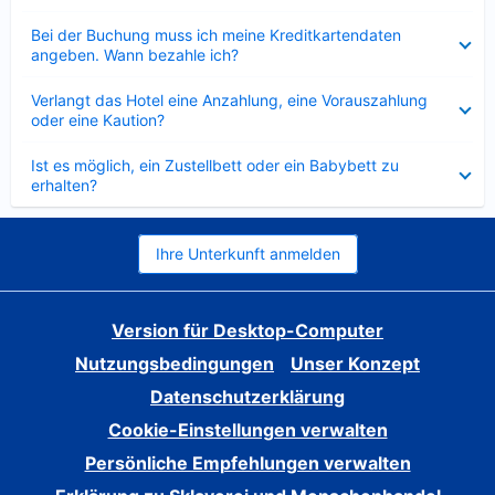
Verkleinert
Bei der Buchung muss ich meine Kreditkartendaten
angeben. Wann bezahle ich?
Verkleinert
Verlangt das Hotel eine Anzahlung, eine Vorauszahlung
oder eine Kaution?
Verkleinert
Ist es möglich, ein Zustellbett oder ein Babybett zu
erhalten?
Ihre Unterkunft anmelden
Version für Desktop-Computer
Nutzungsbedingungen
Unser Konzept
Datenschutzerklärung
Cookie-Einstellungen verwalten
Persönliche Empfehlungen verwalten