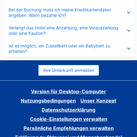
Verkleinert
Bei der Buchung muss ich meine Kreditkartendaten
angeben. Wann bezahle ich?
Verkleinert
Verlangt das Hotel eine Anzahlung, eine Vorauszahlung
oder eine Kaution?
Verkleinert
Ist es möglich, ein Zustellbett oder ein Babybett zu
erhalten?
Ihre Unterkunft anmelden
Version für Desktop-Computer
Nutzungsbedingungen
Unser Konzept
Datenschutzerklärung
Cookie-Einstellungen verwalten
Persönliche Empfehlungen verwalten