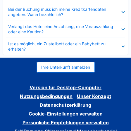
Verkleinert
Bei der Buchung muss ich meine Kreditkartendaten
angeben. Wann bezahle ich?
Verkleinert
Verlangt das Hotel eine Anzahlung, eine Vorauszahlung
oder eine Kaution?
Verkleinert
Ist es möglich, ein Zustellbett oder ein Babybett zu
erhalten?
Ihre Unterkunft anmelden
Version für Desktop-Computer
Nutzungsbedingungen
Unser Konzept
Datenschutzerklärung
Cookie-Einstellungen verwalten
Persönliche Empfehlungen verwalten