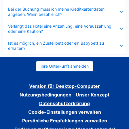
Verkleinert
Bei der Buchung muss ich meine Kreditkartendaten
angeben. Wann bezahle ich?
Verkleinert
Verlangt das Hotel eine Anzahlung, eine Vorauszahlung
oder eine Kaution?
Verkleinert
Ist es möglich, ein Zustellbett oder ein Babybett zu
erhalten?
Ihre Unterkunft anmelden
Version für Desktop-Computer
Nutzungsbedingungen
Unser Konzept
Datenschutzerklärung
Cookie-Einstellungen verwalten
Persönliche Empfehlungen verwalten