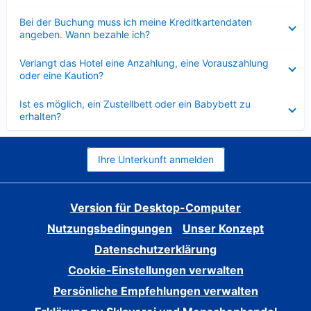
Verkleinert
Bei der Buchung muss ich meine Kreditkartendaten
angeben. Wann bezahle ich?
Verkleinert
Verlangt das Hotel eine Anzahlung, eine Vorauszahlung
oder eine Kaution?
Verkleinert
Ist es möglich, ein Zustellbett oder ein Babybett zu
erhalten?
Ihre Unterkunft anmelden
Version für Desktop-Computer
Nutzungsbedingungen
Unser Konzept
Datenschutzerklärung
Cookie-Einstellungen verwalten
Persönliche Empfehlungen verwalten