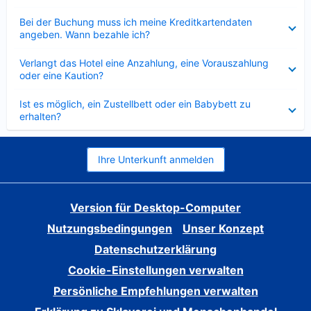
Verkleinert
Bei der Buchung muss ich meine Kreditkartendaten
angeben. Wann bezahle ich?
Verkleinert
Verlangt das Hotel eine Anzahlung, eine Vorauszahlung
oder eine Kaution?
Verkleinert
Ist es möglich, ein Zustellbett oder ein Babybett zu
erhalten?
Ihre Unterkunft anmelden
Version für Desktop-Computer
Nutzungsbedingungen
Unser Konzept
Datenschutzerklärung
Cookie-Einstellungen verwalten
Persönliche Empfehlungen verwalten