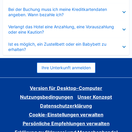
Verkleinert
Bei der Buchung muss ich meine Kreditkartendaten
angeben. Wann bezahle ich?
Verkleinert
Verlangt das Hotel eine Anzahlung, eine Vorauszahlung
oder eine Kaution?
Verkleinert
Ist es möglich, ein Zustellbett oder ein Babybett zu
erhalten?
Ihre Unterkunft anmelden
Version für Desktop-Computer
Nutzungsbedingungen
Unser Konzept
Datenschutzerklärung
Cookie-Einstellungen verwalten
Persönliche Empfehlungen verwalten