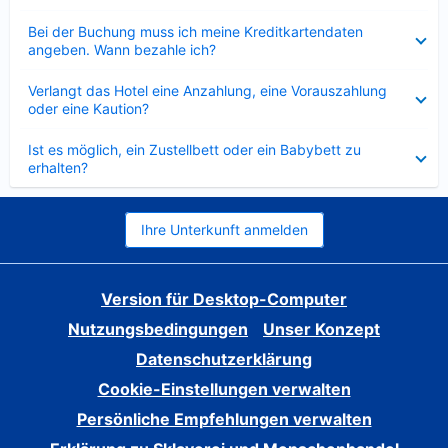
Verkleinert
Bei der Buchung muss ich meine Kreditkartendaten
angeben. Wann bezahle ich?
Verkleinert
Verlangt das Hotel eine Anzahlung, eine Vorauszahlung
oder eine Kaution?
Verkleinert
Ist es möglich, ein Zustellbett oder ein Babybett zu
erhalten?
Ihre Unterkunft anmelden
Version für Desktop-Computer
Nutzungsbedingungen
Unser Konzept
Datenschutzerklärung
Cookie-Einstellungen verwalten
Persönliche Empfehlungen verwalten