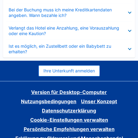
Verkleinert
Bei der Buchung muss ich meine Kreditkartendaten
angeben. Wann bezahle ich?
Verkleinert
Verlangt das Hotel eine Anzahlung, eine Vorauszahlung
oder eine Kaution?
Verkleinert
Ist es möglich, ein Zustellbett oder ein Babybett zu
erhalten?
Ihre Unterkunft anmelden
Version für Desktop-Computer
Nutzungsbedingungen
Unser Konzept
Datenschutzerklärung
Cookie-Einstellungen verwalten
Persönliche Empfehlungen verwalten