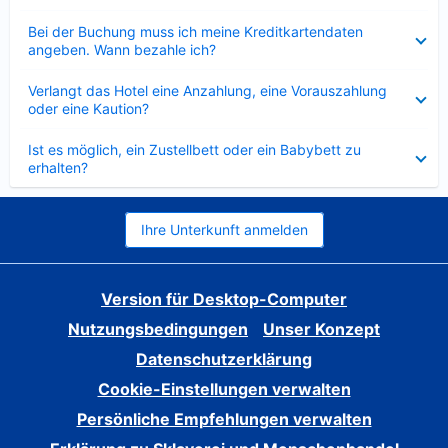
Verkleinert
Bei der Buchung muss ich meine Kreditkartendaten
angeben. Wann bezahle ich?
Verkleinert
Verlangt das Hotel eine Anzahlung, eine Vorauszahlung
oder eine Kaution?
Verkleinert
Ist es möglich, ein Zustellbett oder ein Babybett zu
erhalten?
Ihre Unterkunft anmelden
Version für Desktop-Computer
Nutzungsbedingungen
Unser Konzept
Datenschutzerklärung
Cookie-Einstellungen verwalten
Persönliche Empfehlungen verwalten