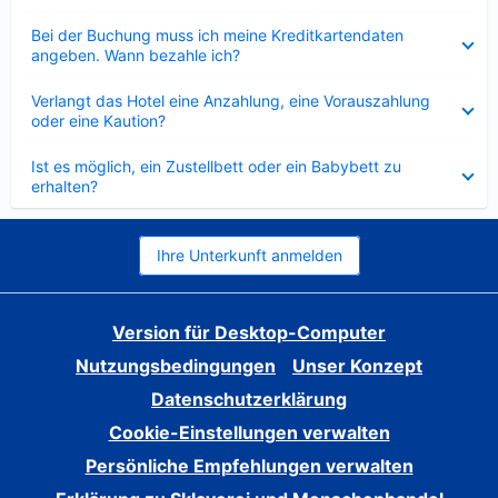
Verkleinert
Bei der Buchung muss ich meine Kreditkartendaten
angeben. Wann bezahle ich?
Verkleinert
Verlangt das Hotel eine Anzahlung, eine Vorauszahlung
oder eine Kaution?
Verkleinert
Ist es möglich, ein Zustellbett oder ein Babybett zu
erhalten?
Ihre Unterkunft anmelden
Version für Desktop-Computer
Nutzungsbedingungen
Unser Konzept
Datenschutzerklärung
Cookie-Einstellungen verwalten
Persönliche Empfehlungen verwalten