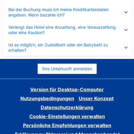
Verkleinert
Bei der Buchung muss ich meine Kreditkartendaten
angeben. Wann bezahle ich?
Verkleinert
Verlangt das Hotel eine Anzahlung, eine Vorauszahlung
oder eine Kaution?
Verkleinert
Ist es möglich, ein Zustellbett oder ein Babybett zu
erhalten?
Ihre Unterkunft anmelden
Version für Desktop-Computer
Nutzungsbedingungen
Unser Konzept
Datenschutzerklärung
Cookie-Einstellungen verwalten
Persönliche Empfehlungen verwalten