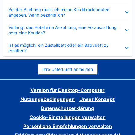
Verkleinert
Bei der Buchung muss ich meine Kreditkartendaten
angeben. Wann bezahle ich?
Verkleinert
Verlangt das Hotel eine Anzahlung, eine Vorauszahlung
oder eine Kaution?
Verkleinert
Ist es möglich, ein Zustellbett oder ein Babybett zu
erhalten?
Ihre Unterkunft anmelden
Version für Desktop-Computer
Nutzungsbedingungen
Unser Konzept
Datenschutzerklärung
Cookie-Einstellungen verwalten
Persönliche Empfehlungen verwalten