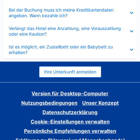
Verkleinert
Bei der Buchung muss ich meine Kreditkartendaten
angeben. Wann bezahle ich?
Verkleinert
Verlangt das Hotel eine Anzahlung, eine Vorauszahlung
oder eine Kaution?
Verkleinert
Ist es möglich, ein Zustellbett oder ein Babybett zu
erhalten?
Ihre Unterkunft anmelden
Version für Desktop-Computer
Nutzungsbedingungen
Unser Konzept
Datenschutzerklärung
Cookie-Einstellungen verwalten
Persönliche Empfehlungen verwalten