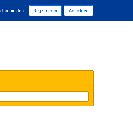
 Buchung erhalten
nft anmelden
Registrieren
Anmelden
uelle Währung ist US-Dollar
Ihre aktuelle Sprache ist Deutsch