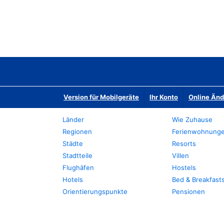
Version für Mobilgeräte
Ihr Konto
Online Än
Länder
Wie Zuhause
Regionen
Ferienwohnung
Städte
Resorts
Stadtteile
Villen
Flughäfen
Hostels
Hotels
Bed & Breakfast
Orientierungspunkte
Pensionen