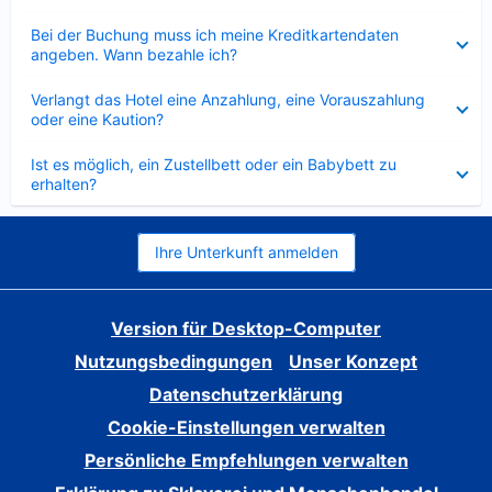
Verkleinert
Bei der Buchung muss ich meine Kreditkartendaten
angeben. Wann bezahle ich?
Verkleinert
Verlangt das Hotel eine Anzahlung, eine Vorauszahlung
oder eine Kaution?
Verkleinert
Ist es möglich, ein Zustellbett oder ein Babybett zu
erhalten?
Ihre Unterkunft anmelden
Version für Desktop-Computer
Nutzungsbedingungen
Unser Konzept
Datenschutzerklärung
Cookie-Einstellungen verwalten
Persönliche Empfehlungen verwalten