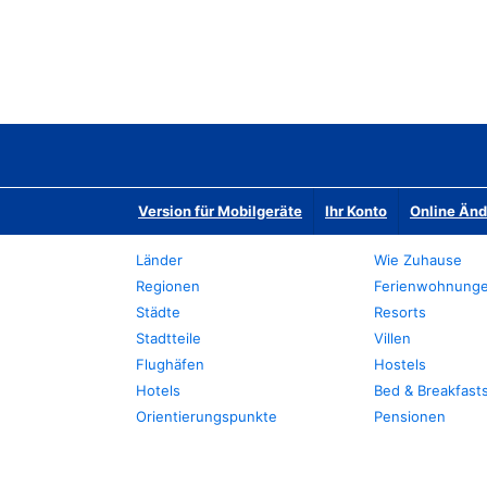
Version für Mobilgeräte
Ihr Konto
Online Än
Länder
Wie Zuhause
Regionen
Ferienwohnung
Städte
Resorts
Stadtteile
Villen
Flughäfen
Hostels
Hotels
Bed & Breakfast
Orientierungspunkte
Pensionen