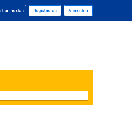
 Buchung erhalten
nft anmelden
Registrieren
Anmelden
tuelle Währung ist EUR
Ihre aktuelle Sprache ist Deutsch