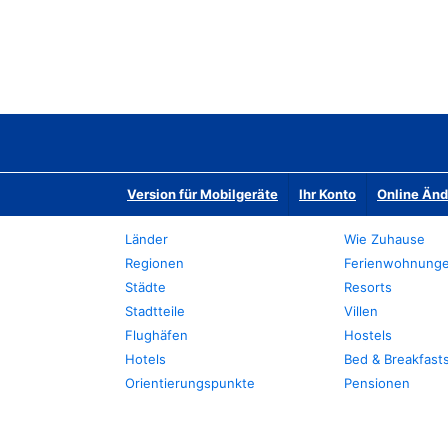
Version für Mobilgeräte
Ihr Konto
Online Än
Länder
Wie Zuhause
Regionen
Ferienwohnung
Städte
Resorts
Stadtteile
Villen
Flughäfen
Hostels
Hotels
Bed & Breakfast
Orientierungspunkte
Pensionen