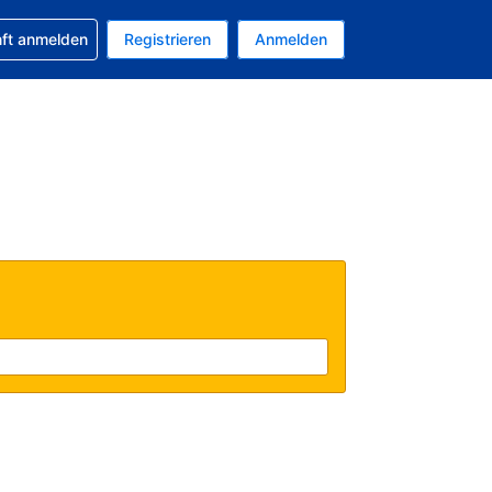
 Buchung erhalten
nft anmelden
Registrieren
Anmelden
uelle Währung ist US-Dollar
Ihre aktuelle Sprache ist Deutsch