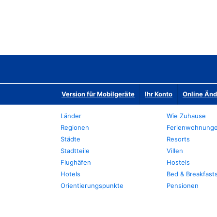
Version für Mobilgeräte
Ihr Konto
Online Än
Länder
Wie Zuhause
Regionen
Ferienwohnung
Städte
Resorts
Stadtteile
Villen
Flughäfen
Hostels
Hotels
Bed & Breakfast
Orientierungspunkte
Pensionen