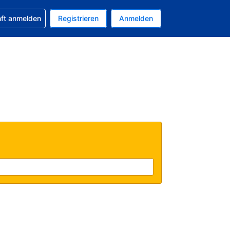
 Buchung erhalten
nft anmelden
Registrieren
Anmelden
uelle Währung ist US-Dollar
Ihre aktuelle Sprache ist Deutsch