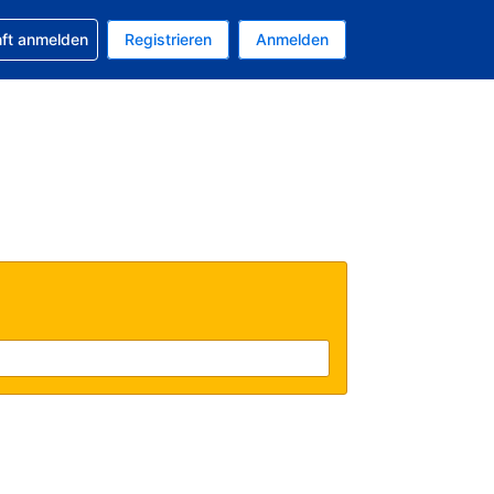
 Buchung erhalten
nft anmelden
Registrieren
Anmelden
uelle Währung ist US-Dollar
Ihre aktuelle Sprache ist Deutsch