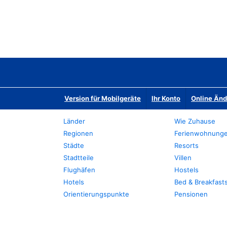
Version für Mobilgeräte
Ihr Konto
Online Än
Länder
Wie Zuhause
Regionen
Ferienwohnung
Städte
Resorts
Stadtteile
Villen
Flughäfen
Hostels
Hotels
Bed & Breakfast
Orientierungspunkte
Pensionen