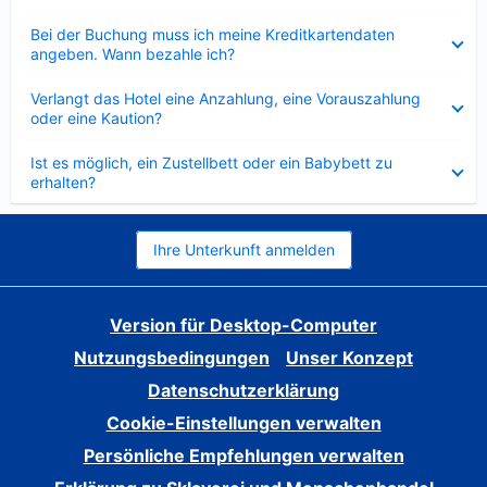
Verkleinert
Bei der Buchung muss ich meine Kreditkartendaten
angeben. Wann bezahle ich?
Verkleinert
Verlangt das Hotel eine Anzahlung, eine Vorauszahlung
oder eine Kaution?
Verkleinert
Ist es möglich, ein Zustellbett oder ein Babybett zu
erhalten?
Ihre Unterkunft anmelden
Version für Desktop-Computer
Nutzungsbedingungen
Unser Konzept
Datenschutzerklärung
Cookie-Einstellungen verwalten
Persönliche Empfehlungen verwalten