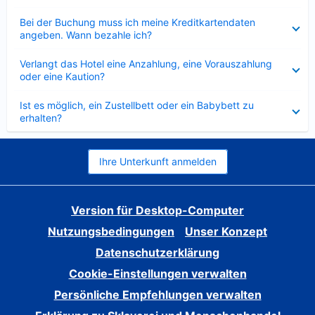
Verkleinert
Bei der Buchung muss ich meine Kreditkartendaten
angeben. Wann bezahle ich?
Verkleinert
Verlangt das Hotel eine Anzahlung, eine Vorauszahlung
oder eine Kaution?
Verkleinert
Ist es möglich, ein Zustellbett oder ein Babybett zu
erhalten?
Ihre Unterkunft anmelden
Version für Desktop-Computer
Nutzungsbedingungen
Unser Konzept
Datenschutzerklärung
Cookie-Einstellungen verwalten
Persönliche Empfehlungen verwalten