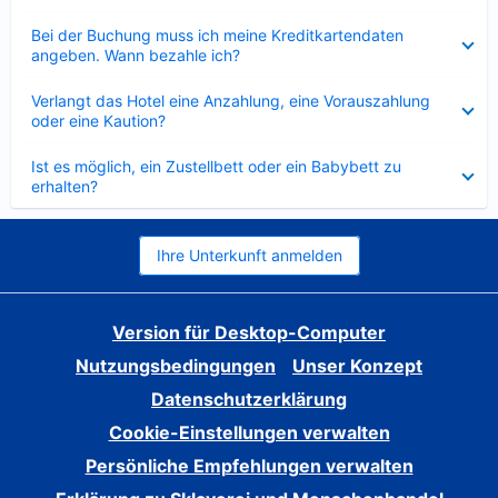
Verkleinert
Bei der Buchung muss ich meine Kreditkartendaten
angeben. Wann bezahle ich?
Verkleinert
Verlangt das Hotel eine Anzahlung, eine Vorauszahlung
oder eine Kaution?
Verkleinert
Ist es möglich, ein Zustellbett oder ein Babybett zu
erhalten?
Ihre Unterkunft anmelden
Version für Desktop-Computer
Nutzungsbedingungen
Unser Konzept
Datenschutzerklärung
Cookie-Einstellungen verwalten
Persönliche Empfehlungen verwalten