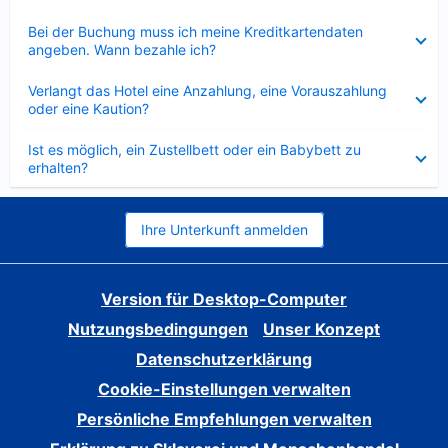
Verkleinert
Bei der Buchung muss ich meine Kreditkartendaten
angeben. Wann bezahle ich?
Verkleinert
Verlangt das Hotel eine Anzahlung, eine Vorauszahlung
oder eine Kaution?
Verkleinert
Ist es möglich, ein Zustellbett oder ein Babybett zu
erhalten?
Ihre Unterkunft anmelden
Version für Desktop-Computer
Nutzungsbedingungen
Unser Konzept
Datenschutzerklärung
Cookie-Einstellungen verwalten
Persönliche Empfehlungen verwalten