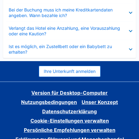
Verkleinert
Bei der Buchung muss ich meine Kreditkartendaten
angeben. Wann bezahle ich?
Verkleinert
Verlangt das Hotel eine Anzahlung, eine Vorauszahlung
oder eine Kaution?
Verkleinert
Ist es möglich, ein Zustellbett oder ein Babybett zu
erhalten?
Ihre Unterkunft anmelden
Version für Desktop-Computer
Nutzungsbedingungen
Unser Konzept
Datenschutzerklärung
Cookie-Einstellungen verwalten
Persönliche Empfehlungen verwalten