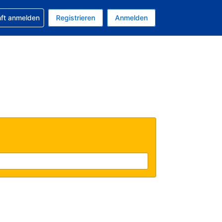
 Buchung erhalten
nft anmelden
Registrieren
Anmelden
tuelle Währung ist EUR
Ihre aktuelle Sprache ist Deutsch