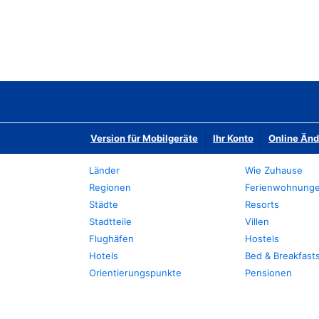
Version für Mobilgeräte
Ihr Konto
Online Än
Länder
Wie Zuhause
Regionen
Ferienwohnung
Städte
Resorts
Stadtteile
Villen
Flughäfen
Hostels
Hotels
Bed & Breakfast
Orientierungspunkte
Pensionen