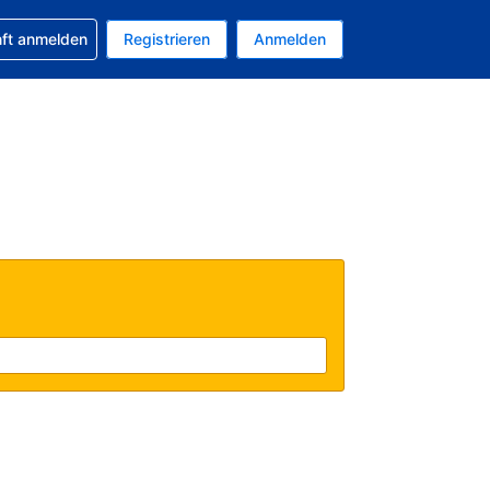
 Buchung erhalten
nft anmelden
Registrieren
Anmelden
uelle Währung ist US-Dollar
Ihre aktuelle Sprache ist Deutsch