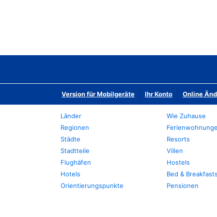
Version für Mobilgeräte
Ihr Konto
Online Än
Länder
Wie Zuhause
Regionen
Ferienwohnung
Städte
Resorts
Stadtteile
Villen
Flughäfen
Hostels
Hotels
Bed & Breakfast
Orientierungspunkte
Pensionen