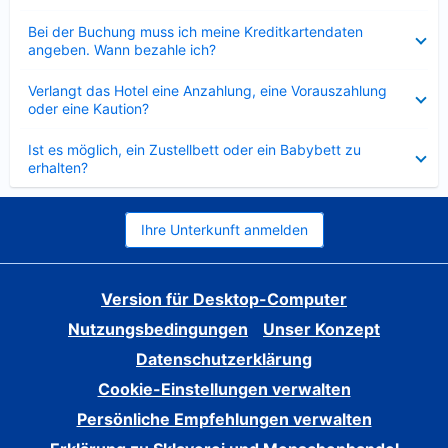
Verkleinert
Bei der Buchung muss ich meine Kreditkartendaten
angeben. Wann bezahle ich?
Verkleinert
Verlangt das Hotel eine Anzahlung, eine Vorauszahlung
oder eine Kaution?
Verkleinert
Ist es möglich, ein Zustellbett oder ein Babybett zu
erhalten?
Ihre Unterkunft anmelden
Version für Desktop-Computer
Nutzungsbedingungen
Unser Konzept
Datenschutzerklärung
Cookie-Einstellungen verwalten
Persönliche Empfehlungen verwalten