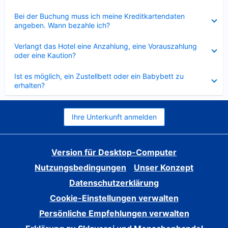
Verkleinert
Bei der Buchung muss ich meine Kreditkartendaten
angeben. Wann bezahle ich?
Verkleinert
Verlangt das Hotel eine Anzahlung, eine Vorauszahlung
oder eine Kaution?
Verkleinert
Ist es möglich, ein Zustellbett oder ein Babybett zu
erhalten?
Ihre Unterkunft anmelden
Version für Desktop-Computer
Nutzungsbedingungen
Unser Konzept
Datenschutzerklärung
Cookie-Einstellungen verwalten
Persönliche Empfehlungen verwalten