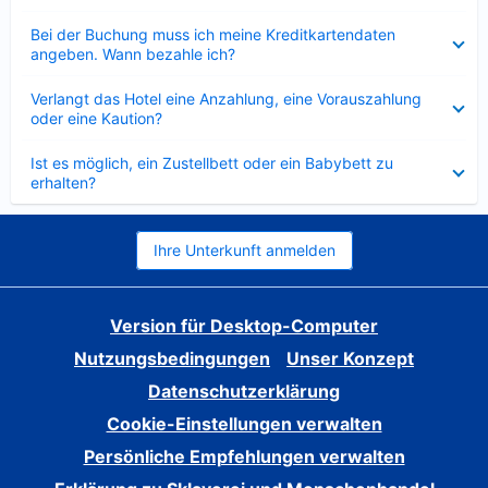
Verkleinert
Bei der Buchung muss ich meine Kreditkartendaten
angeben. Wann bezahle ich?
Verkleinert
Verlangt das Hotel eine Anzahlung, eine Vorauszahlung
oder eine Kaution?
Verkleinert
Ist es möglich, ein Zustellbett oder ein Babybett zu
erhalten?
Ihre Unterkunft anmelden
Version für Desktop-Computer
Nutzungsbedingungen
Unser Konzept
Datenschutzerklärung
Cookie-Einstellungen verwalten
Persönliche Empfehlungen verwalten