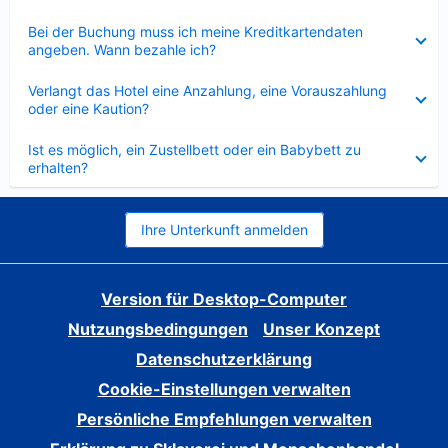
Verkleinert
Bei der Buchung muss ich meine Kreditkartendaten
angeben. Wann bezahle ich?
Verkleinert
Verlangt das Hotel eine Anzahlung, eine Vorauszahlung
oder eine Kaution?
Verkleinert
Ist es möglich, ein Zustellbett oder ein Babybett zu
erhalten?
Ihre Unterkunft anmelden
Version für Desktop-Computer
Nutzungsbedingungen
Unser Konzept
Datenschutzerklärung
Cookie-Einstellungen verwalten
Persönliche Empfehlungen verwalten