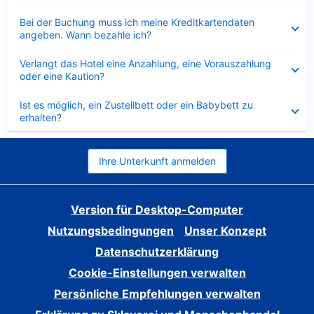
Verkleinert
Bei der Buchung muss ich meine Kreditkartendaten
angeben. Wann bezahle ich?
Verkleinert
Verlangt das Hotel eine Anzahlung, eine Vorauszahlung
oder eine Kaution?
Verkleinert
Ist es möglich, ein Zustellbett oder ein Babybett zu
erhalten?
Ihre Unterkunft anmelden
Version für Desktop-Computer
Nutzungsbedingungen
Unser Konzept
Datenschutzerklärung
Cookie-Einstellungen verwalten
Persönliche Empfehlungen verwalten