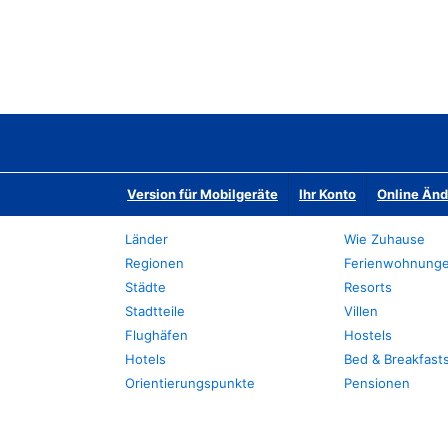
Version für Mobilgeräte
Ihr Konto
Online Än
Länder
Wie Zuhause
Regionen
Ferienwohnung
Städte
Resorts
Stadtteile
Villen
Flughäfen
Hostels
Hotels
Bed & Breakfast
Orientierungspunkte
Pensionen