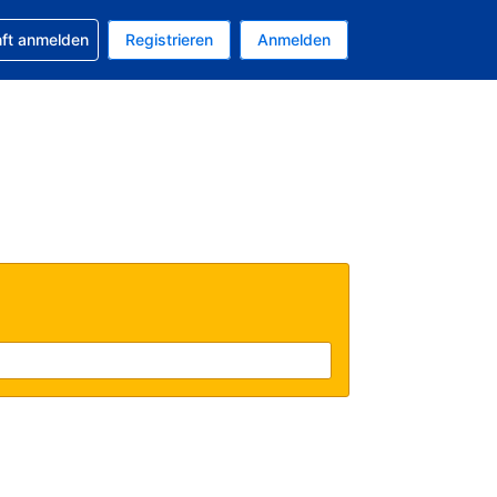
 Buchung erhalten
nft anmelden
Registrieren
Anmelden
uelle Währung ist US-Dollar
Ihre aktuelle Sprache ist Deutsch