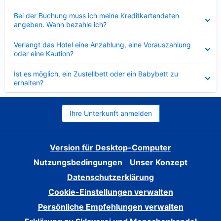
Verkleinert
Bei der Buchung muss ich meine Kreditkartendaten
angeben. Wann bezahle ich?
Verkleinert
Verlangt das Hotel eine Anzahlung, eine Vorauszahlung
oder eine Kaution?
Verkleinert
Ist es möglich, ein Zustellbett oder ein Babybett zu
erhalten?
Ihre Unterkunft anmelden
Version für Desktop-Computer
Nutzungsbedingungen
Unser Konzept
Datenschutzerklärung
Cookie-Einstellungen verwalten
Persönliche Empfehlungen verwalten