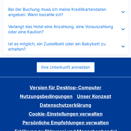
Verkleinert
Bei der Buchung muss ich meine Kreditkartendaten
angeben. Wann bezahle ich?
Verkleinert
Verlangt das Hotel eine Anzahlung, eine Vorauszahlung
oder eine Kaution?
Verkleinert
Ist es möglich, ein Zustellbett oder ein Babybett zu
erhalten?
Ihre Unterkunft anmelden
Version für Desktop-Computer
Nutzungsbedingungen
Unser Konzept
Datenschutzerklärung
Cookie-Einstellungen verwalten
Persönliche Empfehlungen verwalten