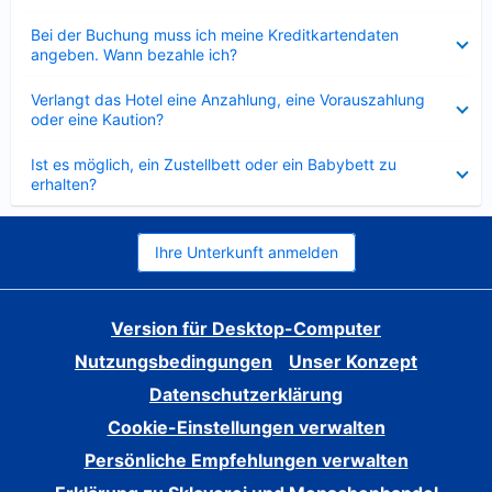
Verkleinert
Bei der Buchung muss ich meine Kreditkartendaten
angeben. Wann bezahle ich?
Verkleinert
Verlangt das Hotel eine Anzahlung, eine Vorauszahlung
oder eine Kaution?
Verkleinert
Ist es möglich, ein Zustellbett oder ein Babybett zu
erhalten?
Ihre Unterkunft anmelden
Version für Desktop-Computer
Nutzungsbedingungen
Unser Konzept
Datenschutzerklärung
Cookie-Einstellungen verwalten
Persönliche Empfehlungen verwalten