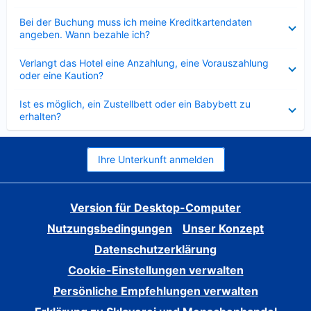
Verkleinert
Bei der Buchung muss ich meine Kreditkartendaten
angeben. Wann bezahle ich?
Verkleinert
Verlangt das Hotel eine Anzahlung, eine Vorauszahlung
oder eine Kaution?
Verkleinert
Ist es möglich, ein Zustellbett oder ein Babybett zu
erhalten?
Ihre Unterkunft anmelden
Version für Desktop-Computer
Nutzungsbedingungen
Unser Konzept
Datenschutzerklärung
Cookie-Einstellungen verwalten
Persönliche Empfehlungen verwalten