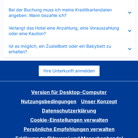
Verkleinert
Bei der Buchung muss ich meine Kreditkartendaten
angeben. Wann bezahle ich?
Verkleinert
Verlangt das Hotel eine Anzahlung, eine Vorauszahlung
oder eine Kaution?
Verkleinert
Ist es möglich, ein Zustellbett oder ein Babybett zu
erhalten?
Ihre Unterkunft anmelden
Version für Desktop-Computer
Nutzungsbedingungen
Unser Konzept
Datenschutzerklärung
Cookie-Einstellungen verwalten
Persönliche Empfehlungen verwalten