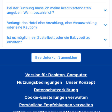
Verkleinert
Bei der Buchung muss ich meine Kreditkartendaten
angeben. Wann bezahle ich?
Verkleinert
Verlangt das Hotel eine Anzahlung, eine Vorauszahlung
oder eine Kaution?
Verkleinert
Ist es möglich, ein Zustellbett oder ein Babybett zu
erhalten?
Ihre Unterkunft anmelden
Version für Desktop-Computer
Nutzungsbedingungen
Unser Konzept
Datenschutzerklärung
Cookie-Einstellungen verwalten
Persönliche Empfehlungen verwalten